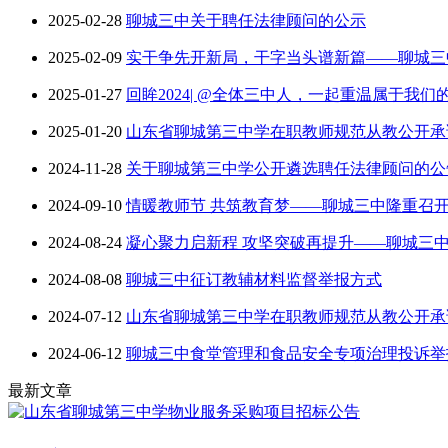
2025-02-28
聊城三中关于聘任法律顾问的公示
2025-02-09
实干争先开新局，干字当头谱新篇——聊城三中
2025-01-27
回眸2024| @全体三中人，一起重温属于我
2025-01-20
山东省聊城第三中学在职教师规范从教公开承
2024-11-28
关于聊城第三中学公开遴选聘任法律顾问的公
2024-09-10
情暖教师节 共筑教育梦——聊城三中隆重召开
2024-08-24
凝心聚力启新程 攻坚突破再提升——聊城三中
2024-08-08
聊城三中征订教辅材料监督举报方式
2024-07-12
山东省聊城第三中学在职教师规范从教公开承
2024-06-12
聊城三中食堂管理和食品安全专项治理投诉举
最新文章