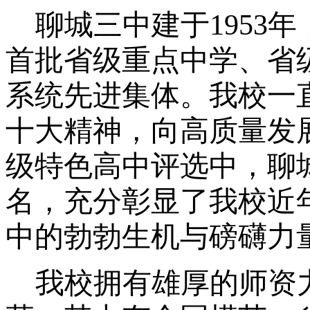
聊城三中建于
195
首批省级重点中学、省
系统先进集体
。
我校一
十大精神，
向
高质量发
级特色高
中
评选中，
聊
名，
充分
彰显了
我校
近
中的勃勃生机与磅礴力
我校
拥有
雄厚的师资